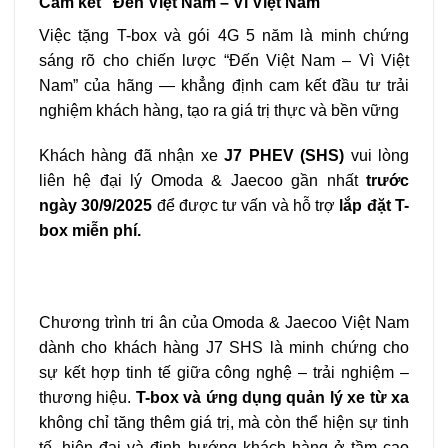
Cam kết “Đến Việt Nam – Vì Việt Nam”
Việc tặng T-box và gói 4G 5 năm là minh chứng
sáng rõ cho chiến lược “Đến Việt Nam – Vì Việt
Nam” của hãng — khẳng định cam kết đầu tư trải
nghiệm khách hàng, tạo ra giá trị thực và bền vững
Khách hàng đã nhận xe
J7 PHEV (SHS)
vui lòng
liên hệ đại lý Omoda & Jaecoo gần nhất
trước
ngày 30/9/2025
để được tư vấn và hỗ trợ
lắp đặt T-
box miễn phí.
Chương trình tri ân của Omoda & Jaecoo Việt Nam
dành cho khách hàng J7 SHS là minh chứng cho
sự kết hợp tinh tế giữa công nghệ – trải nghiệm –
thương hiệu.
T-box và ứng dụng quản lý xe từ xa
không chỉ tăng thêm giá trị, mà còn thể hiện sự tinh
tế, hiện đại và định hướng khách hàng ở tầm cao