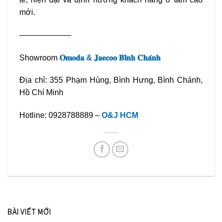
mới.
——————–
Showroom
𝐎𝐦𝐨𝐝𝐚
&
𝐉𝐚𝐞𝐜𝐨𝐨 𝐁𝐢̀𝐧𝐡 𝐂𝐡𝐚́𝐧𝐡
Địa chỉ: 355 Phạm Hùng, Bình Hưng, Bình Chánh,
Hồ Chí Minh
Hotline: 0928788889 –
O&J HCM
BÀI VIẾT MỚI