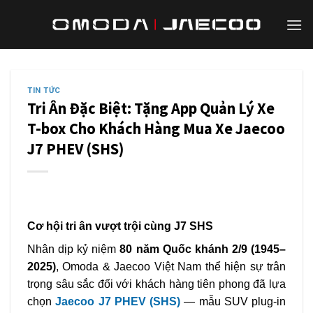
Bỏ
qua
nội
dung
TIN TỨC
Tri Ân Đặc Biệt: Tặng App Quản Lý Xe
T-box Cho Khách Hàng Mua Xe Jaecoo
J7 PHEV (SHS)
Cơ hội tri ân vượt trội cùng J7 SHS
Nhân dịp kỷ niệm
80 năm Quốc khánh 2/9 (1945–
2025)
, Omoda & Jaecoo Việt Nam thể hiện sự trân
trọng sâu sắc đối với khách hàng tiên phong đã lựa
chọn
Jaecoo J7 PHEV (SHS)
— mẫu SUV plug-in